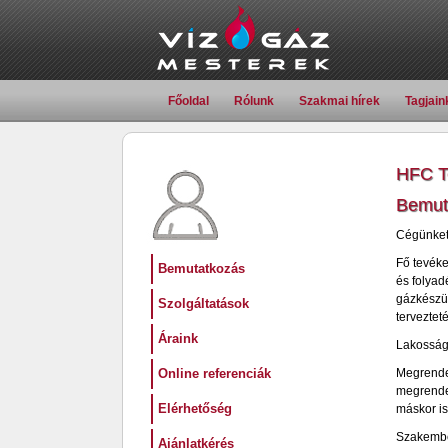
Főoldal
Rólunk
Szakmai hírek
Tagjain
HFC T
Bemut
Cégünket 
Fő tevéke
Bemutatkozás
és folyad
gázkészül
Szolgáltatások
tervezteté
Áraink
Lakossági
Online referenciák
Megrende
megrendel
Elérhetőség
máskor is
Szakembe
Ajánlatkérés