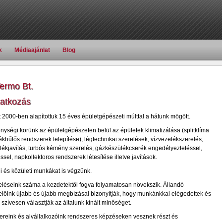
k
Médiaajánlat
Blog
ermo Bt.
atkozás
2000-ben alapítottuk 15 éves épületgépészeti múlttal a hátunk mögött.
nységi körünk az épületgépészeten belül az épületek klimatizálása (splitklíma
ékhűtős rendszerek telepítése), légtechnikai szerelések, vízvezetékszerelés,
ékjavítás, turbós kémény szerelés, gázkészülékcserék engedélyeztetéssel,
ssel, napkollektoros rendszerek létesítése illetve javítások.
 és közületi munkákat is végzünk.
léseink száma a kezdetektől fogva folyamatosan növekszik. Állandó
őink újabb és újabb megbízásai bizonyítják, hogy munkánkkal elégedettek és
 szívesen választják az általunk kínált minőséget.
reink és alvállalkozóink rendszeres képzéseken vesznek részt és