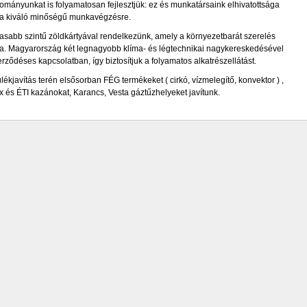
ományunkat is folyamatosan fejlesztjük: ez és munkatársaink elhivatottsága
 a kiváló minőségű munkavégzésre.
sabb szintű zöldkártyával rendelkezünk, amely a környezetbarát szerelés
ka. Magyarország két legnagyobb klíma- és légtechnikai nagykereskedésével
erződéses kapcsolatban, így biztosítjuk a folyamatos alkatrészellátást.
ékjavítás terén elsősorban FÉG termékeket ( cirkó, vízmelegítő, konvektor ) ,
és ÉTI kazánokat, Karancs, Vesta gáztűzhelyeket javítunk.