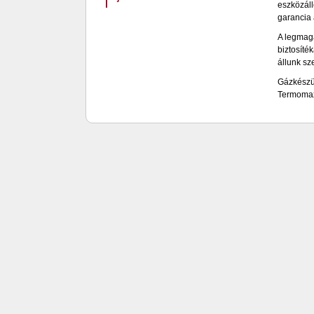
eszközáll
garancia
A legmaga
biztosíté
állunk sz
Gázkészül
Termomax 