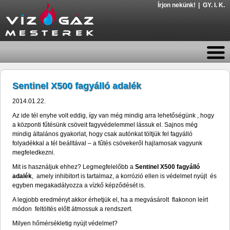
Írjon nekünk!
GY. I. K.
Sentinel X500 fagyálló adalék
2014.01.22.
Az ide tél enyhe volt eddig, így van még mindig arra lehetőségünk , hogy
a központi fűtésünk csöveit fagyvédelemmel lássuk el. Sajnos még
mindig általános gyakorlat, hogy csak autónkat töltjük fel fagyálló
folyadékkal a tél beálltával – a fűtés csövekeről hajlamosak vagyunk
megfeledkezni.
Mit is használjuk ehhez? Legmegfelelőbb a
Sentinel X500 fagyálló
adalék
, amely inhibitort is tartalmaz, a korrózió ellen is védelmet nyújt és
egyben megakadályozza a vízkő képződését is.
A legjobb eredményt akkor érhetjük el, ha a megvásárolt flakonon leírt
módon feltöltés előtt átmossuk a rendszert.
Milyen hőmérsékletig nyújt védelmet?