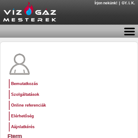
Írjon nekünk!
GY. I. K.
Bemutatkozás
Szolgáltatások
Online referenciák
Elérhetőség
Aájnlatkérés
Fterm