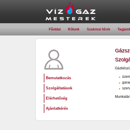
Főoldal
Rólunk
Szakmai hírek
Tagjain
Gázsze
Szolgá
Gázkészü
üzem
Bemutatkozás
garan
Szolgáltatások
szerv
Munkatárs
Elérhetőség
Ajánlatkérés