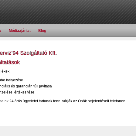
k
Médiaajánlat
Blog
rviz’94 Szolgáltató Kft.
ltatások
lékek
be helyezése
ciális és garancián túli javítása
izelése, értékesítése
aink 24 órás ügyeletet tartanak fenn, várják az Önök bejelentéseit telefonon.