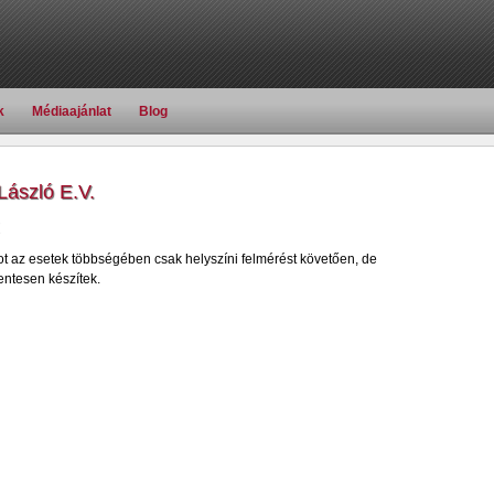
k
Médiaajánlat
Blog
ászló E.V.
ot az esetek többségében csak helyszíni felmérést követően, de
ntesen készítek.