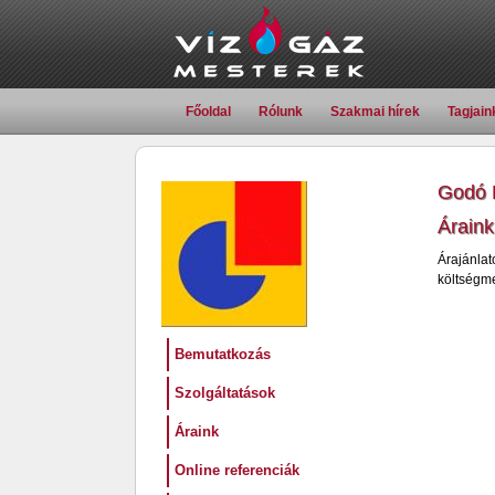
Főoldal
Rólunk
Szakmai hírek
Tagjain
Godó L
Áraink
Árajánlat
költségme
Bemutatkozás
Szolgáltatások
Áraink
Online referenciák