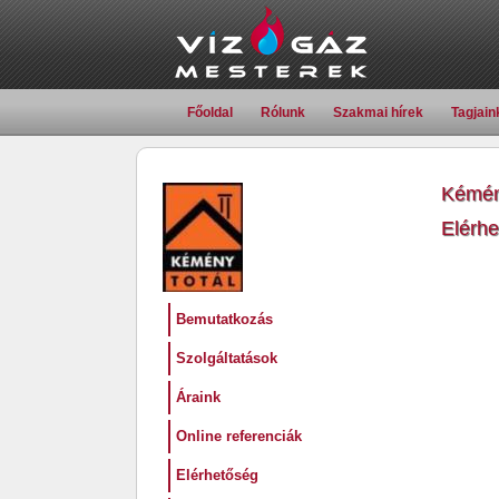
Főoldal
Rólunk
Szakmai hírek
Tagjain
Kémény
Elérh
Bemutatkozás
Szolgáltatások
Áraink
Online referenciák
Elérhetőség