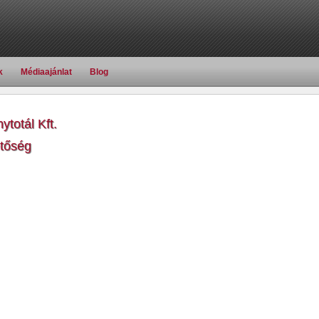
k
Médiaajánlat
Blog
totál Kft.
etőség