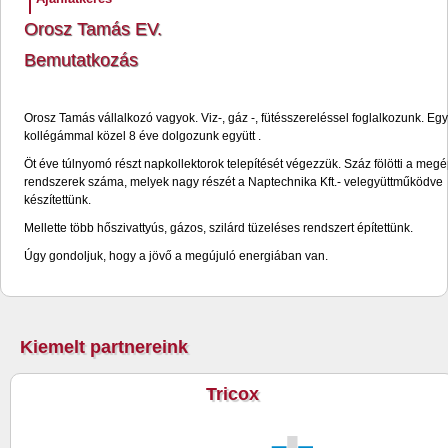
Orosz Tamás EV.
Bemutatkozás
Orosz Tamás vállalkozó vagyok. Viz-, gáz -, fütésszereléssel foglalkozunk. Egy
kollégámmal közel 8 éve dolgozunk együtt .
Öt éve túlnyomó részt napkollektorok telepítését végezzük. Száz fölötti a megé
rendszerek száma, melyek nagy részét a Naptechnika Kft.- velegyüttműködve
készítettünk.
Mellette több hőszivattyús, gázos, szilárd tüzeléses rendszert építettünk.
Úgy gondoljuk, hogy a jövő a megújuló energiában van.
Kiemelt partnereink
Tricox