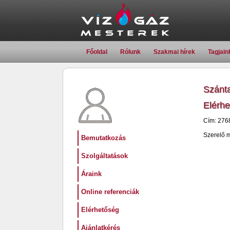
Főoldal
Rólunk
Szakmai hírek
Tagjain
Szánta
Elérh
Cím: 2768
Szerelő 
Bemutatkozás
Szolgáltatások
Áraink
Online referenciák
Elérhetőség
Ajánlatkérés