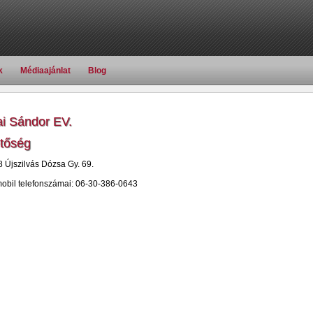
k
Médiaajánlat
Blog
i Sándor EV.
etőség
 Újszilvás Dózsa Gy. 69.
mobil telefonszámai: 06-30-386-0643